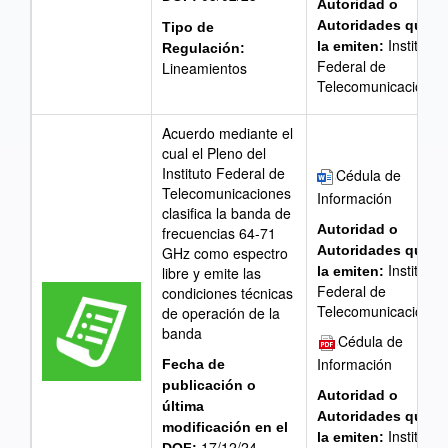
Autoridad o
Autoridades que
Tipo de
Instituto
la emiten:
Regulación:
Federal de
Lineamientos
Telecomunicaciones
Acuerdo mediante el
cual el Pleno del
Instituto Federal de
Cédula de
Telecomunicaciones
Información
clasifica la banda de
Autoridad o
frecuencias 64-71
Autoridades que
GHz como espectro
Instituto
la emiten:
libre y emite las
Federal de
condiciones técnicas
Telecomunicaciones
de operación de la
banda
Cédula de
Información
Fecha de
publicación o
Autoridad o
última
Autoridades que
modificación en el
Instituto
la emiten:
17/12/24