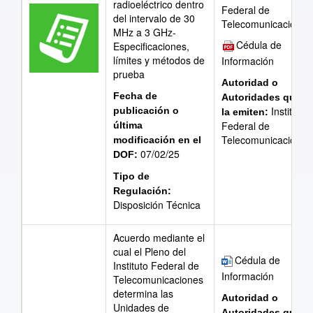
radioeléctrico dentro
Federal de
del intervalo de 30
Telecomunicaciones
MHz a 3 GHz-
Cédula de
Especificaciones,
límites y métodos de
Información
prueba
Autoridad o
Fecha de
Autoridades que
Instituto
publicación o
la emiten:
Federal de
última
Telecomunicaciones
modificación en el
07/02/25
DOF:
Tipo de
Regulación:
Disposición Técnica
Acuerdo mediante el
cual el Pleno del
Cédula de
Instituto Federal de
Información
Telecomunicaciones
determina las
Autoridad o
Unidades de
Autoridades que