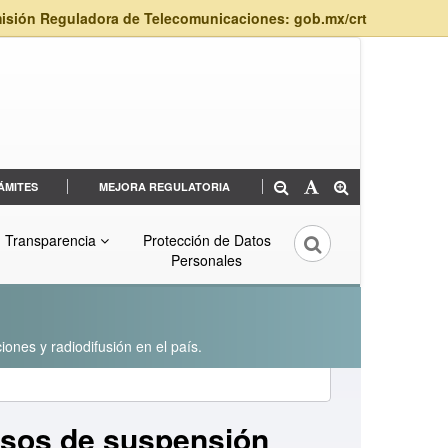
isión Reguladora de Telecomunicaciones: gob.mx/crt
ÁMITES
MEJORA REGULATORIA
Transparencia
Protección de Datos
Personales
iones y radiodifusión en el país.
isos de suspensión