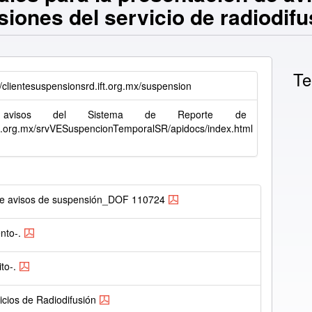
iones del servicio de radiodifu
Te
//clientesuspensionsrd.ift.org.mx/suspension
eb avisos del Sistema de Reporte de
ift.org.mx/srvVESuspencionTemporalSR/apidocs/index.html
de avisos de suspensión_DOF 110724
nto-.
to-.
icios de Radiodifusión