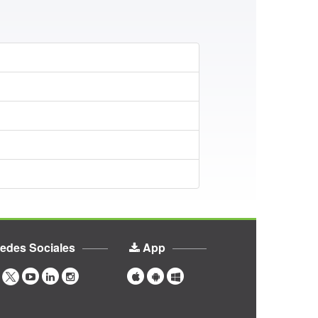
edes Sociales
App