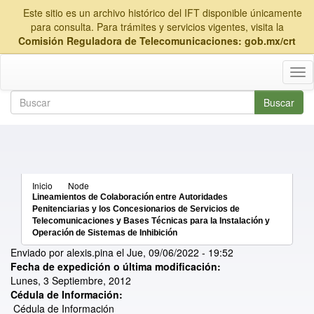
Este sitio es un archivo histórico del IFT disponible únicamente
para consulta. Para trámites y servicios vigentes, visita la
Comisión Reguladora de Telecomunicaciones: gob.mx/crt
Tog
nav
Buscar
Formulario de búsqueda
Buscar
Inicio
Node
Lineamientos de Colaboración entre Autoridades
Penitenciarias y los Concesionarios de Servicios de
Telecomunicaciones y Bases Técnicas para la Instalación y
Operación de Sistemas de Inhibición
Enviado por
alexis.pina
el
Jue, 09/06/2022 - 19:52
Fecha de expedición o última modificación:
Lunes, 3 Septiembre, 2012
Cédula de Información:
Cédula de Información