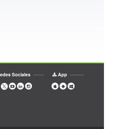
edes Sociales
App