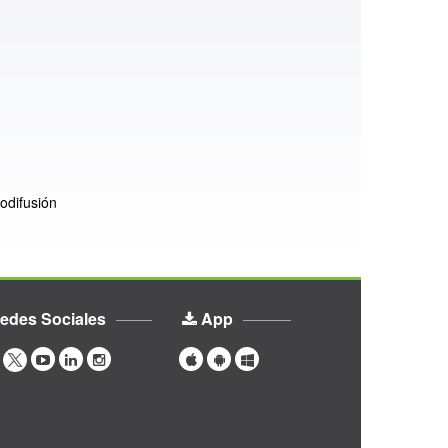
odifusión
edes Sociales
App