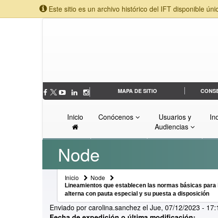
Este sitio es un archivo histórico del IFT disponible úni
MAPA DE SITIO
CONS
Inicio
Conócenos
Usuarios y
In
Audiencias
Node
Inicio
Node
Lineamientos que establecen las normas básicas para la 
alterna con pauta especial y su puesta a disposición
Enviado por
carolina.sanchez
el
Jue, 07/12/2023 - 17:
Fecha de expedición o última modificación: