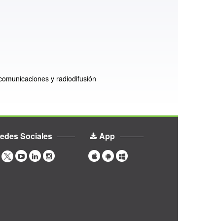
ecomunicaciones y radiodifusión
edes Sociales
App