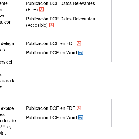
ente
Publicación DOF Datos Relevantes
ro
(PDF)
iva
Publicación DOF Datos Relevantes
s, con
(Accesible)
s delega
Publicación DOF en PDF
para
Publicación DOF en Word
5% del
a
 para la
os
 expide
Publicación DOF en PDF
les
Publicación DOF en Word
redes de
MEI) y
M)”.