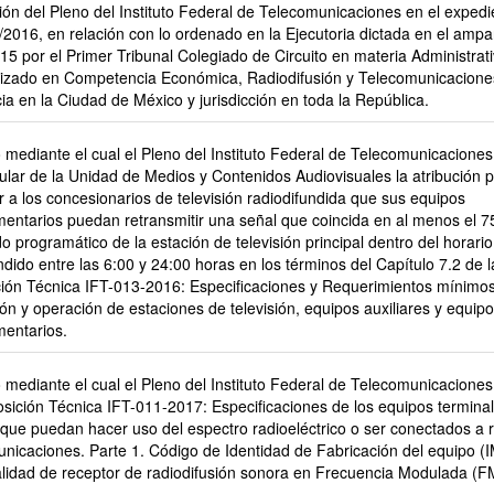
ón del Pleno del Instituto Federal de Telecomunicaciones en el expedi
2016, en relación con lo ordenado en la Ejecutoria dictada en el ampa
5 por el Primer Tribunal Colegiado de Circuito en materia Administrat
lizado en Competencia Económica, Radiodifusión y Telecomunicacione
ia en la Ciudad de México y jurisdicción en toda la República.
mediante el cual el Pleno del Instituto Federal de Telecomunicacione
tular de la Unidad de Medios y Contenidos Audiovisuales la atribución 
r a los concesionarios de televisión radiodifundida que sus equipos
entarios puedan retransmitir una señal que coincida en al menos el 7
o programático de la estación de televisión principal dentro del horario
ido entre las 6:00 y 24:00 horas en los términos del Capítulo 7.2 de l
ción Técnica IFT-013-2016: Especificaciones y Requerimientos mínimos
ión y operación de estaciones de televisión, equipos auxiliares y equip
entarios.
mediante el cual el Pleno del Instituto Federal de Telecomunicaciones
osición Técnica IFT-011-2017: Especificaciones de los equipos termina
 que puedan hacer uso del espectro radioeléctrico o ser conectados a 
nicaciones. Parte 1. Código de Identidad de Fabricación del equipo (I
alidad de receptor de radiodifusión sonora en Frecuencia Modulada (F