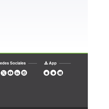
edes Sociales
App