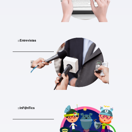
Entrevistas
InF@nTics