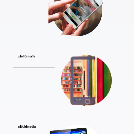
InFórmaTe
Multimedia