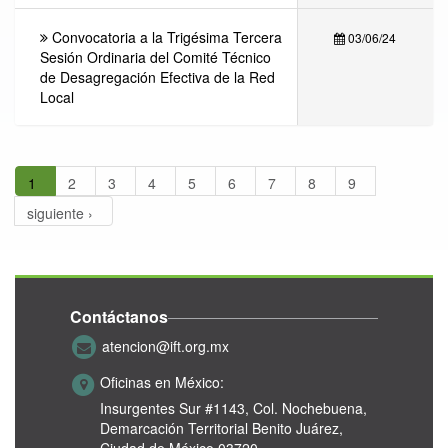
Convocatoria a la Trigésima Tercera
03/06/24
Sesión Ordinaria del Comité Técnico
de Desagregación Efectiva de la Red
Local
1
2
3
4
5
6
7
8
9
siguiente ›
Contáctanos
atencion@ift.org.mx
Oficinas en México:
Insurgentes Sur #1143,
Col. Nochebuena,
Demarcación Territorial Benito Juárez,