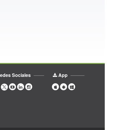
edes Sociales
App