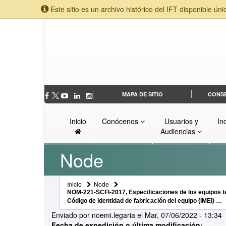
Este sitio es un archivo histórico del IFT disponible úni
MAPA DE SITIO
CONS
Inicio
Conócenos
Usuarios y
In
Audiencias
Node
Inicio
Node
NOM-221-SCFI-2017, Especificaciones de los equipos te
Código de identidad de fabricación del equipo (IMEI) …
Enviado por
noemi.legaria
el
Mar, 07/06/2022 - 13:34
Fecha de expedición o última modificación: