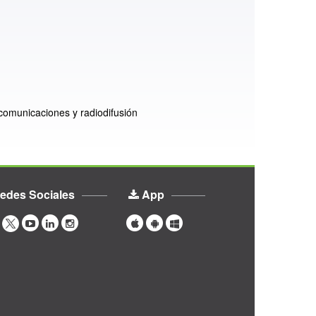
ecomunicaciones y radiodifusión
edes Sociales
App