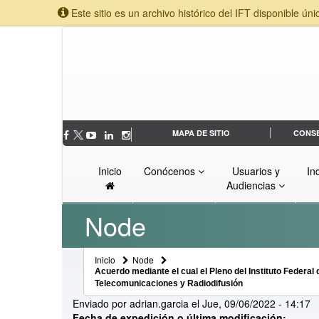
Este sitio es un archivo histórico del IFT disponible úni
MAPA DE SITIO
CONS
Inicio
Conócenos
Usuarios y
In
Audiencias
Node
Inicio
Node
Acuerdo mediante el cual el Pleno del Instituto Federa
Telecomunicaciones y Radiodifusión
Enviado por
adrian.garcia
el
Jue, 09/06/2022 - 14:17
Fecha de expedición o última modificación: