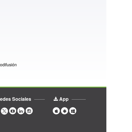
odifusión
edes Sociales
App