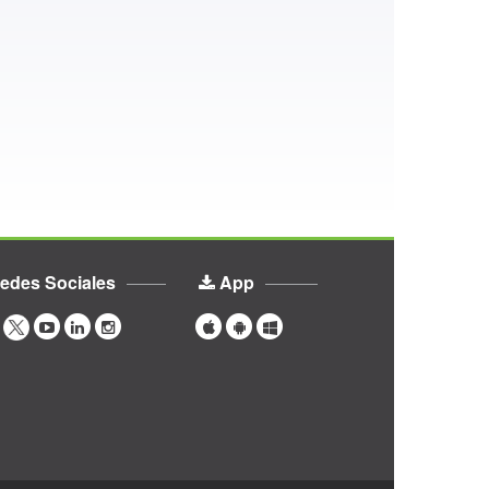
edes Sociales
App