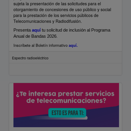
sujeta la presentación de las solicitudes para el
homologación,
otorgamiento de concesiones de uso público y social
numeración,
para la prestación de los servicios públicos de
comercializadoras,
Telecomunicaciones y Radiodifusión.
licencias,
peritos
Presenta
aquí
tu solicitud de inclusión al Programa
y
.
Anual de Bandas 2026
satélites
Inscríbete al Boletín informativo
extranjeros.
aquí.
Consulta
al
Espectro radioeléctrico
5550154113