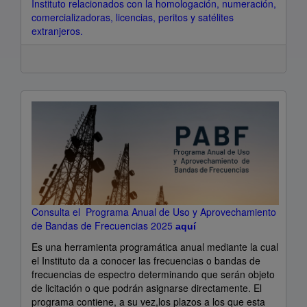
Instituto relacionados con la homologación, numeración,
comercializadoras, licencias, peritos y satélites
Línea
extranjeros.
telefónica
para
dar
información
y
atención
directa
a
todos
los
interesados
que
hayan
Consulta el Programa Anual de Uso y Aprovechamiento
ingresado
de Bandas de Frecuencias 2025
aquí
trámites
Es una herramienta programática anual mediante la cual
al
el Instituto da a conocer las frecuencias o bandas de
Instituto
frecuencias de espectro determinando que serán objeto
relacionados
de licitación o que podrán asignarse directamente. El
con
programa contiene, a su vez,los plazos a los que esta
la