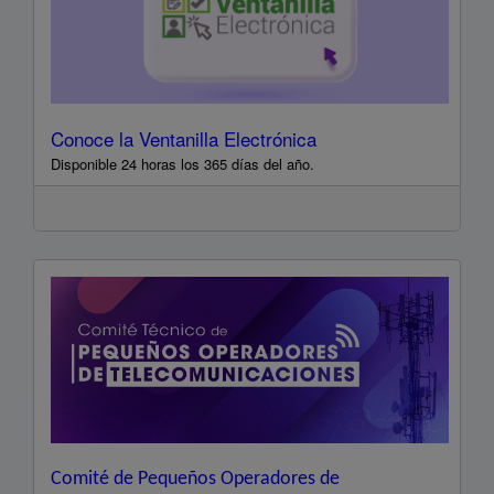
Conoce la Ventanilla Electrónica
Disponible 24 horas los 365 días del año.
Conoce
la
Ventanilla
Electrónica.
Disponible
24
horas
los
365
días
del
año.
Comité de Pequeños Operadores de