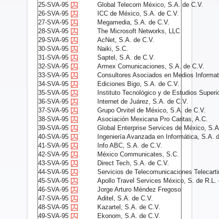
25-SVA-95
Global Telecom México, S.A. de C.V.
26-SVA-95
ICC de México, S.A. de C.V.
27-SVA-95
Megamedia, S.A. de C.V.
28-SVA-95
The Microsoft Networks, LLC
29-SVA-95
AcNet, S.A. de C.V.
30-SVA-95
Naiki, S.C.
31-SVA-95
Saptel, S.A. de C.V.
32-SVA-95
Armex Comunicaciones, S.A. de C.V.
33-SVA-95
Consultores Asociados en Medios Informat
34-SVA-95
Ediciones Bigo, S.A. de C.V.
35-SVA-95
Instituto Tecnológico y de Estudios Super
36-SVA-95
Internet de Juárez, S.A. de C.V.
37-SVA-95
Grupo Orvitel de México, S.A. de C.V.
38-SVA-95
Asociación Mexicana Pro Caritas, A.C.
39-SVA-95
Global Enterprise Services de México, S.A
40-SVA-95
Ingeniería Avanzada en Informática, S.A. 
41-SVA-95
Info ABC, S.A. de C.V.
42-SVA-95
México Communicates, S.C.
43-SVA-95
Direct Tech, S.A. de C.V.
44-SVA-95
Servicios de Telecomunicaciones Telecarti
45-SVA-95
Apollo Travel Services México, S. de R.L.
46-SVA-95
Jorge Arturo Méndez Fregoso
47-SVA-95
Aditel, S.A. de C.V.
48-SVA-95
Kazartel, S.A. de C.V.
49-SVA-95
Ekonom, S.A. de C.V.