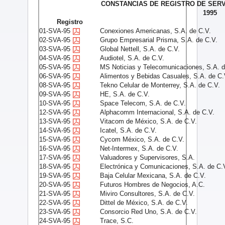
CONSTANCIAS DE REGISTRO DE SER
1995
Registro
01-SVA-95
Conexiones Americanas, S.A. de C.V.
02-SVA-95
Grupo Empresarial Prisma, S.A. de C.V.
03-SVA-95
Global Nettell, S.A. de C.V.
04-SVA-95
Audiotel, S.A. de C.V.
05-SVA-95
MS Noticias y Telecomunicaciones, S.A. d
06-SVA-95
Alimentos y Bebidas Casuales, S.A. de C.
08-SVA-95
Tekno Celular de Monterrey, S.A. de C.V.
09-SVA-95
HE, S.A. de C.V.
10-SVA-95
Space Telecom, S.A. de C.V.
12-SVA-95
Alphacomm Internacional, S.A. de C.V.
13-SVA-95
Vitacom de México, S.A. de C.V.
14-SVA-95
Icatel, S.A. de C.V.
15-SVA-95
Cycom México, S.A. de C.V.
16-SVA-95
Net-Intermex, S.A. de C.V.
17-SVA-95
Valuadores y Supervisores, S.A.
18-SVA-95
Electrónica y Comunicaciones, S.A. de C.
19-SVA-95
Baja Celular Mexicana, S.A. de C.V.
20-SVA-95
Futuros Hombres de Negocios, A.C.
21-SVA-95
Miviro Consultores, S.A. de C.V.
22-SVA-95
Dittel de México, S.A. de C.V.
23-SVA-95
Consorcio Red Uno, S.A. de C.V.
24-SVA-95
Trace, S.C.