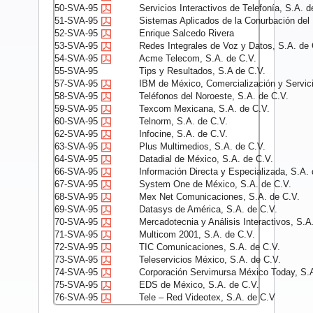
50-SVA-95
Servicios Interactivos de Telefonía, S.A. d
51-SVA-95
Sistemas Aplicados de la Conurbación del
52-SVA-95
Enrique Salcedo Rivera
53-SVA-95
Redes Integrales de Voz y Datos, S.A. de 
54-SVA-95
Acme Telecom, S.A. de C.V.
55-SVA-95
Tips y Resultados, S.A de C.V.
57-SVA-95
IBM de México, Comercialización y Servici
58-SVA-95
Teléfonos del Noroeste, S.A. de C.V.
59-SVA-95
Texcom Mexicana, S.A. de C.V.
60-SVA-95
Telnorm, S.A. de C.V.
62-SVA-95
Infocine, S.A. de C.V.
63-SVA-95
Plus Multimedios, S.A. de C.V.
64-SVA-95
Datadial de México, S.A. de C.V.
66-SVA-95
Información Directa y Especializada, S.A. 
67-SVA-95
System One de México, S.A. de C.V.
68-SVA-95
Mex Net Comunicaciones, S.A. de C.V.
69-SVA-95
Datasys de América, S.A. de C.V.
70-SVA-95
Mercadotecnia y Análisis Interactivos, S.A
71-SVA-95
Multicom 2001, S.A. de C.V.
72-SVA-95
TIC Comunicaciones, S.A. de C.V.
73-SVA-95
Teleservicios México, S.A. de C.V.
74-SVA-95
Corporación Servimursa México Today, S.A
75-SVA-95
EDS de México, S.A. de C.V.
76-SVA-95
Tele – Red Videotex, S.A. de C.V