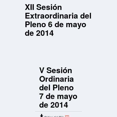
XII Sesión
del Pleno 6
de mayo de
Extraordinaria del
2014
Pleno 6 de mayo
de 2014
V Sesión
Ordinaria
del Pleno
7 de mayo
de 2014