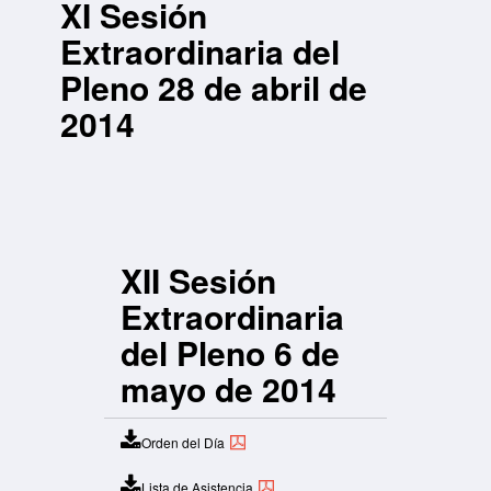
XI Sesión
del Pleno 28
de abril de
Extraordinaria del
2014
Pleno 28 de abril de
2014
XII Sesión
Extraordinaria
del Pleno 6 de
mayo de 2014
Orden del Día
Lista de Asistencia