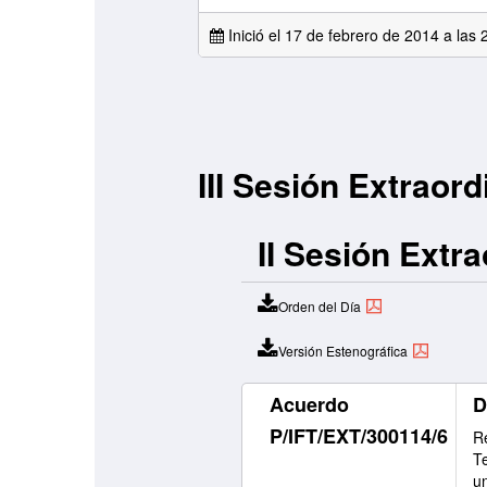
Inició el 17 de febrero de 2014 a las
III Sesión Extraord
II Sesión Extr
Orden del Día
Versión Estenográfica
Acuerdo
D
P/IFT/EXT/300114/6
Re
T
u