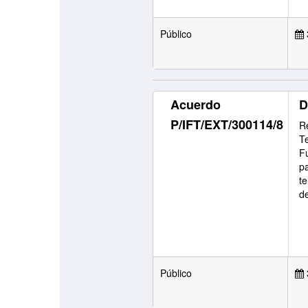
Público
Acuerdo
D
P/IFT/EXT/300114/8
Re
T
F
p
t
d
Público