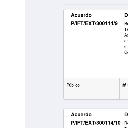
Acuerdo
D
P/IFT/EXT/300114/9
Re
T
Ac
o
e
C
Público
Acuerdo
D
P/IFT/EXT/300114/10
Re