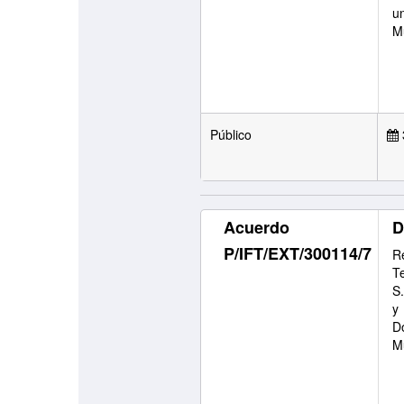
u
M
Público
Acuerdo
D
P/IFT/EXT/300114/7
Re
T
S.
y
D
Mu