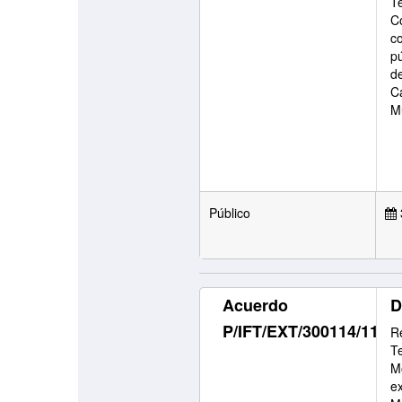
T
C
c
p
d
C
M
Público
Acuerdo
D
P/IFT/EXT/300114/11
Re
T
M
e