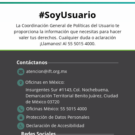
Mostrando 1 a 10 de 917 registros
#SoyUsuario
Anterior
1
2
…
La Coordinación General de Políticas del Usuario te
92
Siguiente
proporciona la información que necesitas para hacer
valer tus derechos. Cualquier duda o aclaración
“En caso de presentar algún problema de
¡Llamanos! Al
55 5015 4000
.
accesibilidad con los documentos e
información publicada, escríbanos a la
dirección electrónica:
atencion@ift.org.mx
, o
Contáctanos
llámenos al teléfono: 55 5015 4000 para
poder proporcionarle la información
atencion@ift.org.mx
correspondiente.”
Oficinas en México:
<< Regresar
Insurgentes Sur #1143,
Col. Nochebuena,
Demarcación Territorial Benito Juárez, Ciudad
de México 03720
¿Tienes alguna queja de tu servicio?
Oficinas México:
55 5015 4000
¡Repórtala
aquí
!
Protección de Datos Personales
Declaración de Accesibilidad
Redes Sociales