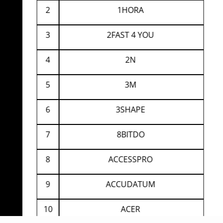
2
1HORA
3
2FAST 4 YOU
4
2N
5
3M
6
3SHAPE
7
8BITDO
8
ACCESSPRO
9
ACCUDATUM
10
ACER