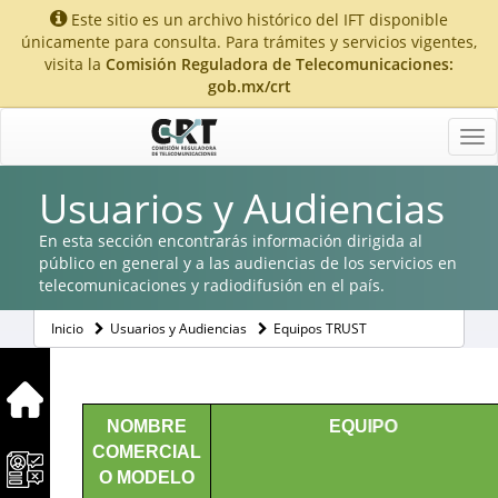
Este sitio es un archivo histórico del IFT disponible
únicamente para consulta. Para trámites y servicios vigentes,
visita la
Comisión Reguladora de Telecomunicaciones:
gob.mx/crt
Tog
nav
Usuarios y Audiencias
En esta sección encontrarás información dirigida al
público en general y a las audiencias de los servicios en
telecomunicaciones y radiodifusión en el país.
Inicio
Usuarios y Audiencias
Equipos TRUST
NOMBRE
EQUIPO
COMERCIAL
O MODELO