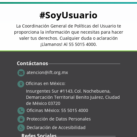
1.- Ante tu operador.
#SoyUsuario
De inmediato contacta al operador que te
brinda el servicio y proporciónale los datos
La Coordinación General de Políticas del Usuario te
necesarios (número telefónico e IMEI), para
proporciona la información que necesitas para hacer
que realice el bloqueo de la línea telefónica y
del equipo. Esto evitará que sea usado para
valer tus derechos. Cualquier duda o aclaración
cometer algún ilícito, que sea reactivado o
¡Llamanos! Al
55 5015 4000
.
flexeado.
Contáctanos
el reporte que realices con tu
¡Recuerda!
operador no implica que las autoridades estén
atencion@ift.org.mx
enteradas de éste y puedan proceder conforme
a sus facultades.
Oficinas en México:
Insurgentes Sur #1143,
Col. Nochebuena,
Demarcación Territorial Benito Juárez, Ciudad
2.- Ante la Agencia del Ministerio
de México 03720
Público
Oficinas México:
55 5015 4000
Protección de Datos Personales
Debes acudir a la agencia del Ministerio Público
más cercana y levantar la denuncia
Declaración de Accesibilidad
correspondiente para que, en caso de que
localicen a la persona que tiene tu celular,
Redes Sociales