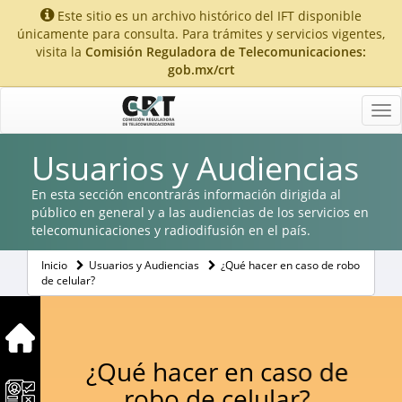
Este sitio es un archivo histórico del IFT disponible
únicamente para consulta. Para trámites y servicios vigentes,
visita la
Comisión Reguladora de Telecomunicaciones:
gob.mx/crt
Tog
nav
Usuarios y Audiencias
En esta sección encontrarás información dirigida al
público en general y a las audiencias de los servicios en
telecomunicaciones y radiodifusión en el país.
Inicio
Usuarios y Audiencias
¿Qué hacer en caso de robo
de celular?
¿Qué hacer en caso de
robo de celular?