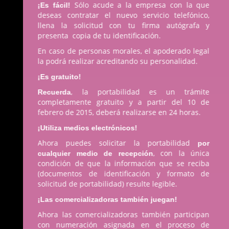
Sólo acude a la empresa con la que
¡Es fácil!
deseas contratar el nuevo servicio telefónico,
llena la solicitud con tu firma autógrafa y
presenta copia de tu identificación.
En caso de personas morales, el apoderado legal
la podrá realizar acreditando su personalidad.
¡Es gratuito!
, la portabilidad es un trámite
Recuerda
completamente gratuito y a partir del 10 de
febrero de 2015, deberá realizarse en 24 horas.
¡Utiliza medios electrónicos!
Ahora puedes solicitar la portabilidad
por
, con la única
cualquier medio de recepción
condición de que la información que se reciba
(documentos de identificación y formato de
solicitud de portabilidad) resulte legible.
¡Las comercializadoras también juegan!
Ahora las comercializadoras también participan
con numeración asignada en el proceso de