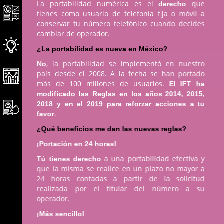
La portabilidad numérica es el
que
derecho
tienes como usuario de telefonía fija o móvil a
conservar tu número telefónico cuando decides
cambiar de operador.
¿La portabilidad es nueva en México?
, la portabilidad se implementó en nuestro
No
país desde el 2008. A la fecha se han portado
más de 100 millones de usuarios.
El IFT ha
modificado las Reglas en los años 2014, 2015,
2018 y en el 2019 para reforzar acciones a tu
.
favor
¿Qué beneficios me dan las nuevas reglas?
¡Portación en 24 horas!
a una portabilidad efectiva y
Tú tienes derecho
que la misma se realice en un plazo no mayor a
24 horas contadas a partir de la solicitud
realizada por el titular del número a su
operador.
¡Más sencillo!