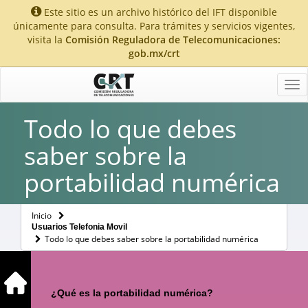
Este sitio es un archivo histórico del IFT disponible
únicamente para consulta. Para trámites y servicios vigentes,
visita la
Comisión Reguladora de Telecomunicaciones:
gob.mx/crt
Tog
nav
Todo lo que debes
saber sobre la
portabilidad numérica
Inicio
Usuarios Telefonia Movil
Todo lo que debes saber sobre la portabilidad numérica
¿Qué es la portabilidad numérica?