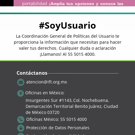
portabilidad
¡Amplia tus opciones y conoce las
ofertas de otros operadores!
¡Se mantiene el NIP!
#SoyUsuario
Las reglas mantienen el NIP (Número de
Identificación Personal) de 4 dígitos, como el
La Coordinación General de Políticas del Usuario te
mecanismo de confirmación para validar la
proporciona la información que necesitas para hacer
voluntad de los usuarios.
valer tus derechos. Cualquier duda o aclaración
¡Llamanos! Al
55 5015 4000
.
¿Cómo sé si me llegó el NIP?
En servicio móvil,
el mensaje de texto que se
contendrá la siguiente
enviará a tú número
Contáctanos
leyenda: “ESTÁ INICIANDO SU CAMBIO DE
atencion@ift.org.mx
EMPRESA DE TELEFONÍA MÓVIL. ENTREGUE LA
CLAVE A LA NUEVA EMPRESA SOLO SI DESEA
Oficinas en México:
CAMBIARSE. SU NIP DE PORTABILIDAD ES XXXX”
Insurgentes Sur #1143,
Col. Nochebuena,
¿Me puedo portar de móvil a fijo?
Demarcación Territorial Benito Juárez, Ciudad
La portabilidad se aplica únicamente
de México 03720
bajo la
de contratación (
misma modalidad
del servicio
Oficinas México:
55 5015 4000
,
fijo al servicio fijo
del servicio móvil al servicio
Protección de Datos Personales
de un servicio no geográfico al mismo
móvil,