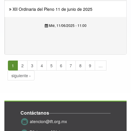
XII Ordinaria del Pleno 11 de junio de 2025
Mié, 11/06/2025 - 11:00
1
2
3
4
5
6
7
8
9
…
siguiente ›
Contáctanos
atencion@ift.org.mx