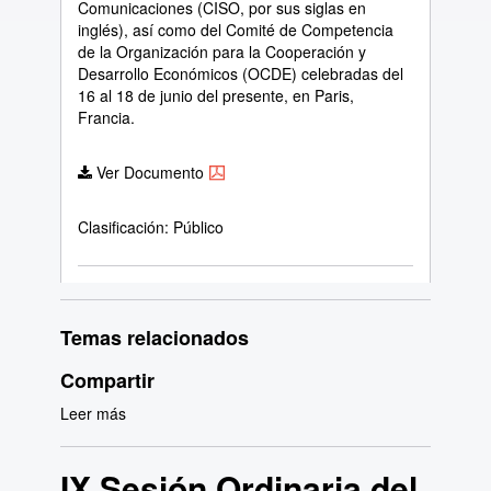
Comunicaciones (CISO, por sus siglas en
inglés), así como del Comité de Competencia
de la Organización para la Cooperación y
Desarrollo Económicos (OCDE) celebradas del
16 al 18 de junio del presente, en Paris,
Francia.
Ver Documento
Clasificación: Público
Temas relacionados
Compartir
Leer más
sobre IX
Sesión
Ordinaria
IX Sesión Ordinaria del
del Pleno