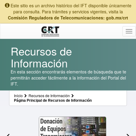
Este sitio es un archivo histórico del IFT disponible únicamente
para consulta. Para trámites y servicios vigentes, visita la
Comisión Reguladora de Telecomunicaciones: gob.mx/crt
Tog
nav
Recursos de
Información
En esta sección encontrarás elementos de búsqueda que te
permitirán acceder fácilmente a la información del Portal del
IFT.
Inicio
Recursos de Información
Página Principal de Recursos de Información