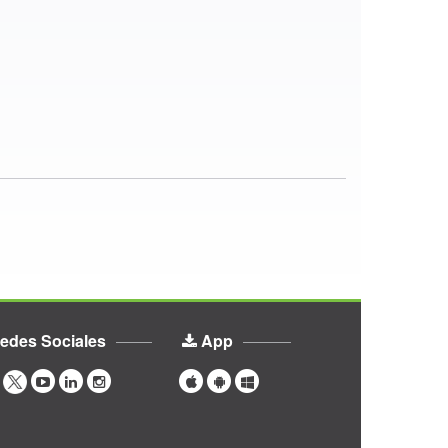
edes Sociales
App