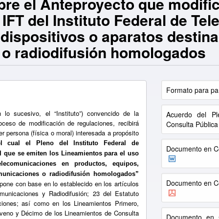
bre el Anteproyecto que modifi
o IFT del Instituto Federal de T
 dispositivos o aparatos destin
 o radiodifusión homologados
Formato para par
 lo sucesivo, el “Instituto”) convencido de la
Acuerdo del Pl
oceso de modificación de regulaciones, recibirá
Consulta Pública
r persona (física o moral) interesada a propósito
 cual el Pleno del Instituto Federal de
Documento en Co
l que se emiten los Lineamientos para el uso
elecomunicaciones en productos, equipos,
omunicaciones o radiodifusión homologados”
Documento en Co
opone con base en lo establecido en los artículos
municaciones y Radiodifusión; 23 del Estatuto
aciones; así como en los Lineamientos Primero,
Noveno y Décimo de los Lineamientos de Consulta
Documento en C