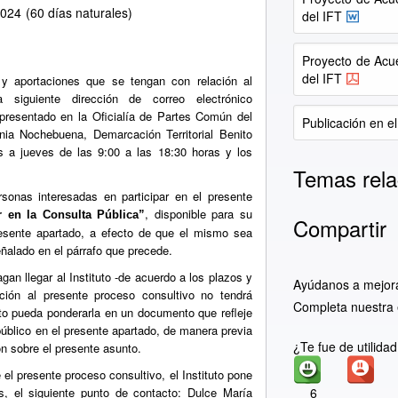
2024
(60 días naturales)
del IFT
Proyecto de Acu
del IFT
s y aportaciones que se tengan con relación al
 siguiente dirección de correo electrónico
 presentado en la Oficialía de Partes Común del
Publicación en el
nia Nochebuena, Demarcación Territorial Benito
s a jueves de las 9:00 a las 18:30 horas y los
Temas rela
rsonas interesadas en participar en el presente
, disponible para su
r en la Consulta Pública”
Compartir
resente apartado, a efecto de que el mismo sea
eñalado en el párrafo que precede.
an llegar al Instituto -de acuerdo a los plazos y
Ayúdanos a mejor
ción al presente proceso consultivo no tendrá
Completa nuestra 
tuto pueda ponderarla en un documento que refleje
público en el presente apartado, de manera previa
¿Te fue de utilida
ón sobre el presente asunto.
el presente proceso consultivo, el Instituto pone
s, el siguiente punto de contacto: Dulce María
6