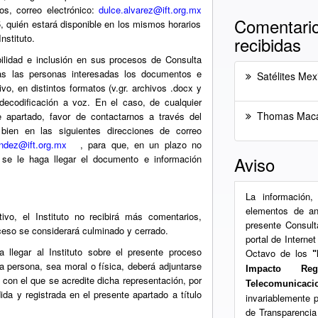
os, correo electrónico:
dulce.alvarez@ift.org.mx
Comentario
, quién estará disponible en los mismos horarios
nstituto.
recibidas
ilidad e inclusión en sus procesos de Consulta
odas las personas interesadas los documentos e
Satélites Mexi
vo, en distintos formatos (v.gr. archivos .docx y
 decodificación a voz. En el caso, de cualquier
Thomas Maca
e apartado, favor de contactarnos a través del
bien en las siguientes direcciones de correo
andez@ift.org.mx
, para que, en un plazo no
 se le haga llegar el documento e información
Aviso
La información,
elementos de aná
ivo, el Instituto no recibirá más comentarios,
presente Consult
ceso se considerará culminado y cerrado.
portal de Interne
llegar al Instituto sobre el presente proceso
Octavo de los
"
a persona, sea moral o física, deberá adjuntarse
Impacto Reg
con el que se acredite dicha representación, por
Telecomunicaci
ida y registrada en el presente apartado a título
invariablemente 
de Transparencia