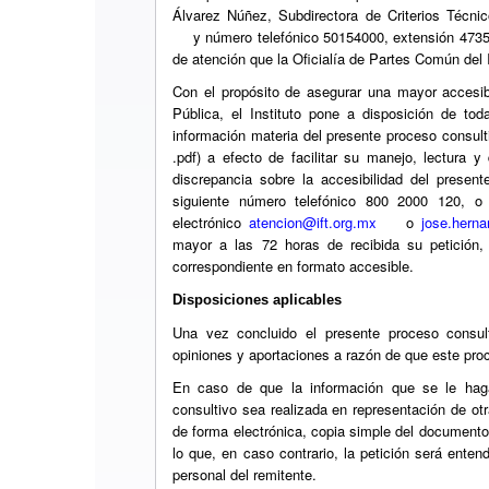
Álvarez Núñez, Subdirectora de Criterios Técnic
y número telefónico 50154000, extensión 4735
de atención que la Oficialía de Partes Común del I
Con el propósito de asegurar una mayor accesib
Pública, el Instituto pone a disposición de t
información materia del presente proceso consulti
.pdf) a efecto de facilitar su manejo, lectura y
discrepancia sobre la accesibilidad del present
siguiente número telefónico 800 2000 120, o 
electrónico
atencion@ift.org.mx
o
jose.hern
mayor a las 72 horas de recibida su petición,
correspondiente en formato accesible.
Disposiciones aplicables
Una vez concluido el presente proceso consult
opiniones y aportaciones a razón de que este pro
En caso de que la información que se le haga 
consultivo sea realizada en representación de otr
de forma electrónica, copia simple del documento 
lo que, en caso contrario, la petición será entend
personal del remitente.