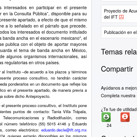
os interesados en participar en el presente
Proyecto de Acu
r en la Consulta Pública”, disponible para su
del IFT
 presente apartado, a efecto de que el mismo
rme a lo señalado en el párrafo que precede.
todos los interesados el documento intitulado
Publicación en el
a banda ancha en el escenario mexicano", el
 se publica con el objeto de aportar mayores
Temas rela
 guarda el tema de banda ancha en México,
de algunos organismos internacionales, así
as regulatorias en otros países.
Compartir
 al Instituto –de acuerdo a los plazos y términos
esente proceso consultivo, no tendrán carácter
 pueda ponderarlos en un documento que refleje los
Ayúdanos a mejor
lico en el presente apartado, de manera previa a
Completa nuestra 
nga sobre dicho Anteproyecto.
el presente proceso consultivo, el Instituto pone
¿Te fue de utilida
ientes puntos de contacto: Tania Villa Trápala,
 Telecomunicaciones y Radiodifusión, correo
del número telefónico (55) 5015 4146 y Eduardo
24
s, correo electrónico:
eduardo.decle@ift.org.mx
4874, quienes estarán disponibles en los mismos