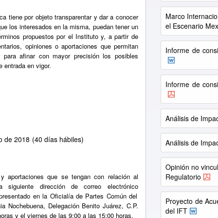
Marco Internaci
ica tiene por objeto transparentar y dar a conocer
el Escenario Me
que los interesados en la misma, puedan tener un
inos propuestos por el Instituto y, a partir de
ntarios, opiniones o aportaciones que permitan
Informe de consi
o para afinar con mayor precisión los posibles
 entrada en vigor.
Informe de consi
Análisis de Impa
ro de 2018
(40 días hábiles)
Análisis de Impa
Opinión no vincu
s y aportaciones que se tengan con relación al
Regulatorio
 siguiente dirección de correo electrónico
 presentado en la Oficialía de Partes Común del
Proyecto de Acu
nia Nochebuena, Delegación Benito Juárez, C.P.
del IFT
oras y el viernes de las 9:00 a las 15:00 horas.