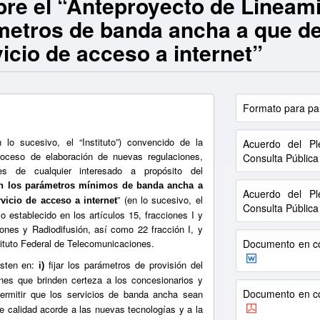
bre el “Anteproyecto de Lineam
metros de banda ancha a que de
icio de acceso a internet”
Formato para par
 lo sucesivo, el “Instituto”) convencido de la
Acuerdo del Pl
proceso de elaboración de nuevas regulaciones,
Consulta Pública
nes de cualquier interesado a propósito del
en los parámetros mínimos de banda ancha a
Acuerdo del Pl
” (en lo sucesivo, el
vicio de acceso a internet
Consulta Pública
o establecido en los artículos 15, fracciones I y
nes y Radiodifusión, así como 22 fracción I, y
stituto Federal de Telecomunicaciones.
Documento en co
isten en:
fijar los parámetros de provisión del
i)
nes que brinden certeza a los concesionarios y
Documento en co
rmitir que los servicios de banda ancha sean
e calidad acorde a las nuevas tecnologías y a la