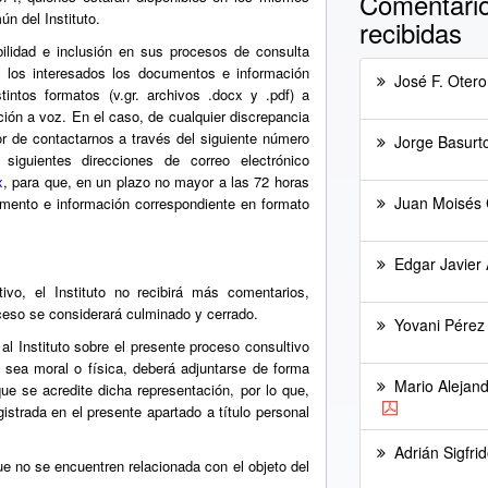
Comentario
ún del Instituto.
recibidas
ilidad e inclusión en sus procesos de consulta
os los interesados los documentos e información
José F. Oter
tintos formatos (v.gr. archivos .docx y .pdf) a
ación a voz. En el caso, de cualquier discrepancia
or de contactarnos a través del siguiente número
Jorge Basurt
siguientes direcciones de correo electrónico
x
, para que, en un plazo no mayor a las 72 horas
Juan Moisés C
cumento e información correspondiente en formato
Edgar Javier
ivo, el Instituto no recibirá más comentarios,
ceso se considerará culminado y cerrado.
Yovani Pérez
al Instituto sobre el presente proceso consultivo
 sea moral o física, deberá adjuntarse de forma
Mario Alejand
ue se acredite dicha representación, por lo que,
gistrada en el presente apartado a título personal
Adrián Sigfri
ue no se encuentren relacionada con el objeto del