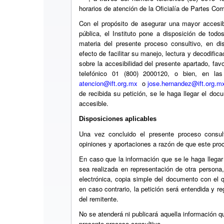
horarios de atención de la Oficialía de Partes Com
Con el propósito de asegurar una mayor accesib
pública, el Instituto pone a disposición de tod
materia del presente proceso consultivo, en dis
efecto de facilitar su manejo, lectura y decodific
sobre la accesibilidad del presente apartado, fav
telefónico 01 (800) 2000120, o bien, en las 
atencion@ift.org.mx
o
jose.hernandez@ift.org.m
de recibida su petición, se le haga llegar el do
accesible.
Disposiciones aplicables
Una vez concluido el presente proceso consult
opiniones y aportaciones a razón de que este pro
En caso que la información que se le haga llegar 
sea realizada en representación de otra persona,
electrónica, copia simple del documento con el q
en caso contrario, la petición será entendida y re
del remitente.
No se atenderá ni publicará aquella información q
presente proceso consultivo.