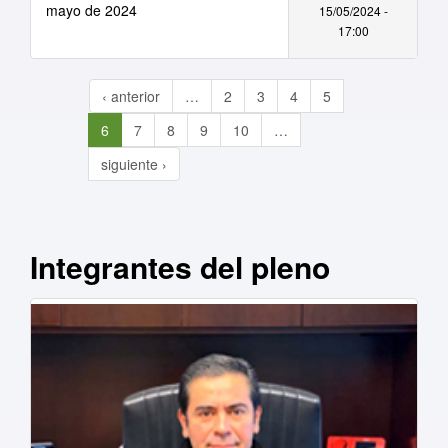
mayo de 2024
15/05/2024 -
17:00
‹ anterior
…
2
3
4
5
6
7
8
9
10
…
siguiente ›
Integrantes del pleno