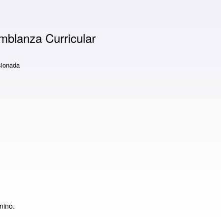
mblanza Curricular
ionada
mino.