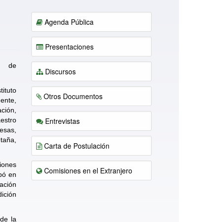
Agenda Pública
Presentaciones
l de
Discursos
ituto
Otros Documentos
ente,
ación,
aestro
Entrevistas
esas,
taña,
Carta de Postulación
iones
Comisiones en el Extranjero
ipó en
ación
dición
de la