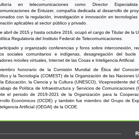
ultoría en telecomunicaciones como Director Especialis
comunicaciones de Entuizer, compañía dedicada al desarrollo de proy
ionados con la regulación, investigación e innovación en tecnologías
mación aplicables al sector público y privado.
 abril de 2015 y hasta octubre 2016, ocupó el cargo de Titular de la 
lítica Regulatoria del Instituto Federal de Telecomunicaciones.
rticipado y organizado conferencias y foros sobre interconexión, r
os sociales comunitarios e indígenas, desagregación del bucle l
dores móviles virtuales, Internet de las Cosas e Inteligencia Artificial.
iembro honorario de la Comisión Mundial de Ética del Conocim
ífico y la Tecnología (COMEST) de la Organización de las Naciones 
la Educación, la Ciencia y la Cultura (UNESCO), Vicepresidente del
abajo de Política de Infraestructura y Servicios de Comunicaciones 
nte el periodo de 2019-2021 de la Organización para la Cooperac
rrollo Económicos (OCDE) y también fue miembro del Grupo de Exp
teligencia Artificial (OEGAI) de la OCDE.
R