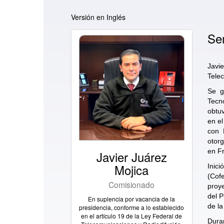
Versión en Inglés
Se
Jav
Tele
Se g
Tecn
obtuv
en el
con 
otor
en Fr
Javier Juárez
Mojica
Inic
(Cofe
Comisionado
proy
del P
En suplencia por vacancia de la
de la
presidencia, conforme a lo establecido
en el artículo 19 de la Ley Federal de
Dura