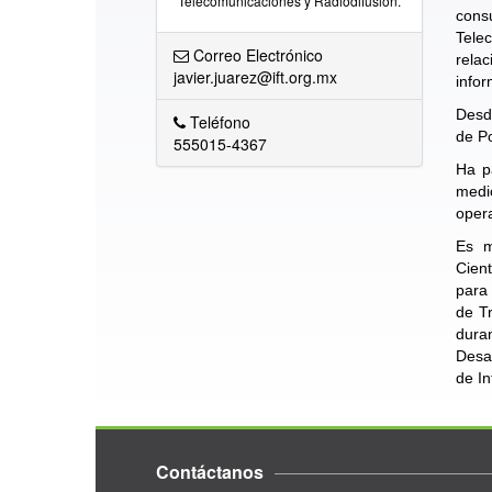
Telecomunicaciones y Radiodifusión.
cons
Tele
Correo Electrónico
relac
javier.juarez@ift.org.mx
infor
Desde
Teléfono
de Po
555015-4367
Ha pa
medi
opera
Es m
Cient
para 
de Tr
dura
Desa
de In
Contáctanos