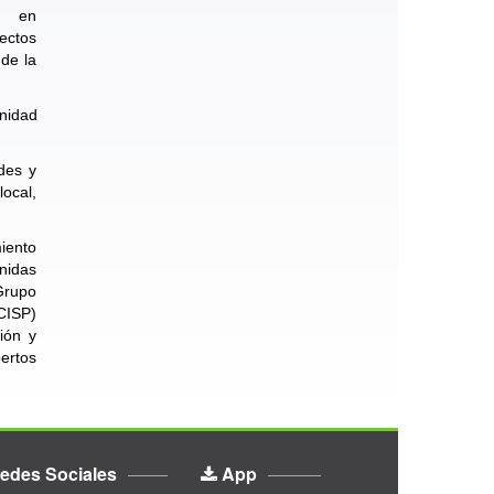
ta en
ectos
 de la
Unidad
edes y
ocal,
iento
Unidas
 Grupo
(CISP)
ión y
ertos
edes Sociales
App