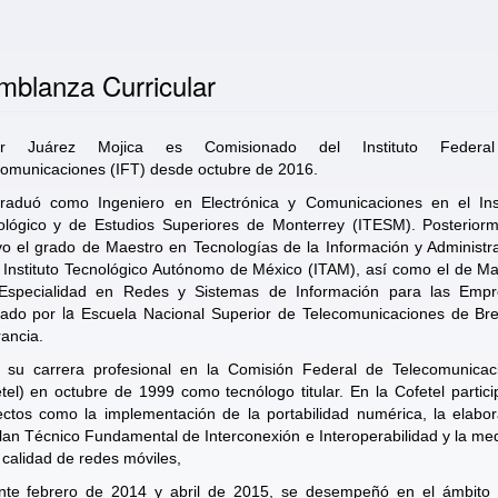
mblanza Curricular
ier Juárez Mojica es Comisionado del Instituto Federa
comunicaciones (IFT) desde octubre de 2016.
raduó como Ingeniero en Electrónica y Comunicaciones en el Inst
ológico y de Estudios Superiores de Monterrey (ITESM). Posteriorm
o el grado de Maestro en Tecnologías de la Información y Administr
 Instituto Tecnológico Autónomo de México (ITAM), así como el de M
Especialidad en Redes y Sistemas de Información para las Empr
la
gado por
Escuela Nacional Superior de Telecomunicaciones de Bre
ancia.
ió su carrera profesional en la Comisión Federal de Telecomunicac
tel) en octubre de 1999 como tecnólogo titular. En la Cofetel partic
ectos como la implementación de la portabilidad numérica, la elabor
lan Técnico Fundamental de Interconexión e Interoperabilidad y la me
 calidad de redes móviles,
nte febrero de 2014 y abril de 2015, se desempeñó en el ámbito 