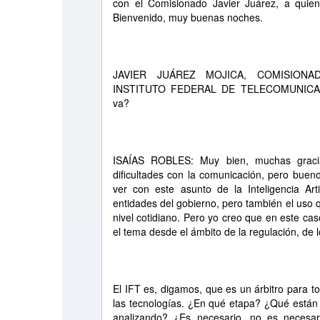
con el Comisionado Javier Juárez, a quie
Bienvenido, muy buenas noches.
JAVIER JUÁREZ MOJICA, COMISION
INSTITUTO FEDERAL DE TELECOMUNICACI
va?
ISAÍAS ROBLES: Muy bien, muchas graci
dificultades con la comunicación, pero bue
ver con este asunto de la Inteligencia Art
entidades del gobierno, pero también el uso q
nivel cotidiano. Pero yo creo que en este cas
el tema desde el ámbito de la regulación, de 
El IFT es, digamos, que es un árbitro para t
las tecnologías. ¿En qué etapa? ¿Qué está
analizando? ¿Es necesario, no es necesari