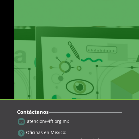
Contáctanos
atencion@ift.org.mx
Oficinas en México: