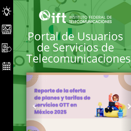
Portal de Usuarios
de Servicios de
Telecomunicaciones
Geri
İ