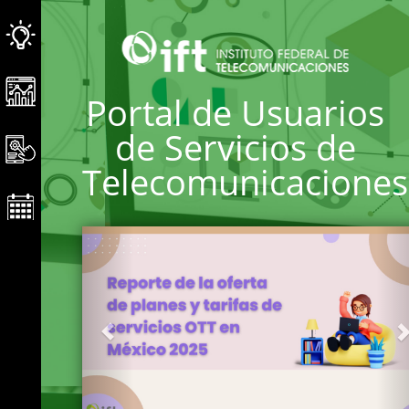
Portal de Usuarios
de Servicios de
Telecomunicaciones
Geri
İ