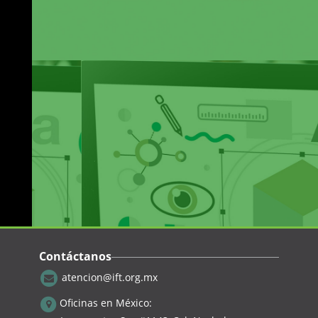
Contáctanos
atencion@ift.org.mx
Oficinas en México: