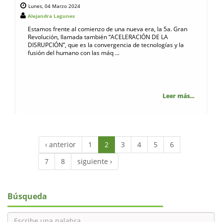
Lunes, 04 Marzo 2024
Alejandra Lagunes
Estamos frente al comienzo de una nueva era, la 5a. Gran
Revolución, llamada también “ACELERACIÓN DE LA
DISRUPCIÓN”, que es la convergencia de tecnologías y la
fusión del humano con las máq ...
Leer más...
‹ anterior
1
2
3
4
5
6
7
8
siguiente ›
Búsqueda