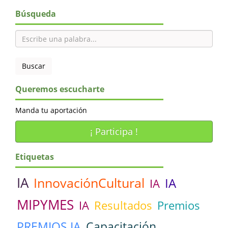
Búsqueda
Queremos escucharte
Manda tu aportación
¡ Participa !
Etiquetas
IA
InnovaciónCultural
IA
IA
MIPYMES
IA
Resultados
Premios
PREMIOS IA
Capacitación