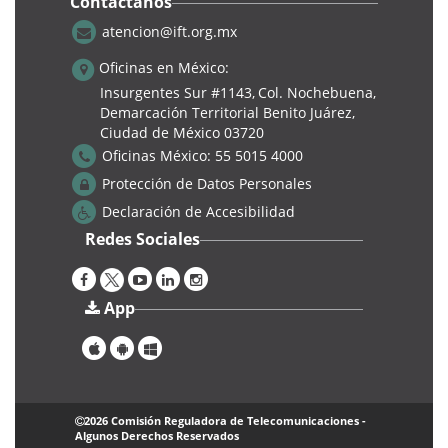
Contáctanos
atencion@ift.org.mx
Digital
Oficinas en México:
Insurgentes Sur #1143,
Col. Nochebuena,
Demarcación Territorial Benito Juárez,
Ciudad de México 03720
Oficinas México:
55 5015 4000
Protección de Datos Personales
Declaración de Accesibilidad
Redes Sociales
Sexto Foro. IA para MIPyMEs
App
Retos, oportunidades y acciones para la transformación digital
en México
|
Jueves, 07 Marzo 2024
Lucía Tróchez Ardila
La transformación digital en México es un tema
2026 Comisión Reguladora de Telecomunicaciones -
crucial pero menos discutido de lo que debería ser. A
Algunos Derechos Reservados
pesar de los desafíos como la brecha digital, la falta