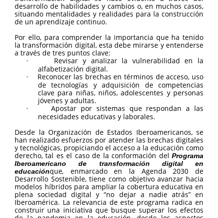
desarrollo de habilidades y cambios o, en muchos casos,
situando mentalidades y realidades para la construcción
de un aprendizaje continuo.
Por ello, para comprender la importancia que ha tenido
la transformación digital, esta debe mirarse y entenderse
a través de tres puntos clave:
·
Revisar y analizar la vulnerabilidad en la
alfabetización digital.
·
Reconocer las brechas en términos de acceso, uso
de tecnologías y adquisición de competencias
clave para niñas, niños, adolescentes y personas
jóvenes y adultas.
·
Apostar por sistemas que respondan a las
necesidades educativas y laborales.
Desde la Organización de Estados Iberoamericanos, se
han realizado esfuerzos por atender las brechas digitales
y tecnológicas, propiciando el acceso a la educación como
derecho, tal es el caso de la conformación del
Programa
Iberoamericano de transformación digital en
que
,
enmarcado en la Agenda 2030 de
educación
Desarrollo Sostenible, tiene como objetivo avanzar hacia
modelos híbridos para ampliar la cobertura educativa en
plena sociedad digital y “no dejar a nadie atrás” en
Iberoamérica. La relevancia de este programa radica en
construir una iniciativa que busque superar los efectos
de la pandemia en la educación, desde los aspectos