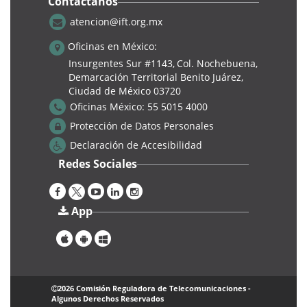
Contáctanos
atencion@ift.org.mx
Educación
Oficinas en México:
Insurgentes Sur #1143,
Col. Nochebuena,
Demarcación Territorial Benito Juárez,
Ciudad de México 03720
Oficinas México:
55 5015 4000
Protección de Datos Personales
Declaración de Accesibilidad
Redes Sociales
Segundo Foro. Educación
App
Votaciones Abiertas
|
Martes, 20 Diciembre 2022
IFT
¡Es tiempo de votar por el mejor artículo! ...
2026 Comisión Reguladora de Telecomunicaciones -
Leer más...
Algunos Derechos Reservados