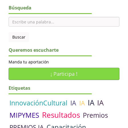
Búsqueda
Queremos escucharte
Manda tu aportación
¡ Participa !
Etiquetas
IA
IA
InnovaciónCultural
IA
IA
Resultados
MIPYMES
Premios
Capacitación
PREMIOS IA