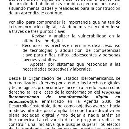
desarrollo de habilidades y cambios o, en muchos casos,
situando mentalidades y realidades para la construcción
de un aprendizaje continuo.
Por ello, para comprender la importancia que ha tenido
la transformación digital, esta debe mirarse y entenderse
a través de tres puntos clave:
·
Revisar y analizar la vulnerabilidad en la
alfabetización digital.
·
Reconocer las brechas en términos de acceso, uso
de tecnologías y adquisición de competencias
clave para niñas, niños, adolescentes y personas
jóvenes y adultas.
·
Apostar por sistemas que respondan a las
necesidades educativas y laborales.
Desde la Organización de Estados Iberoamericanos, se
han realizado esfuerzos por atender las brechas digitales
y tecnológicas, propiciando el acceso a la educación como
derecho, tal es el caso de la conformación del
Programa
Iberoamericano de transformación digital en
que
,
enmarcado en la Agenda 2030 de
educación
Desarrollo Sostenible, tiene como objetivo avanzar hacia
modelos híbridos para ampliar la cobertura educativa en
plena sociedad digital y “no dejar a nadie atrás” en
Iberoamérica. La relevancia de este programa radica en
construir una iniciativa que busque superar los efectos
de la pandemia en la educación, desde los aspectos