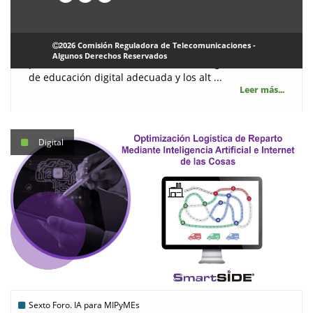
|
Jueves, 07 Marzo 2024
Lucía Tróchez Ardila
La transformación digital en México es un tema
2026 Comisión Reguladora de Telecomunicaciones -
crucial pero menos discutido de lo que debería ser. A
Algunos Derechos Reservados
pesar de los desafíos como la brecha digital, la falta
de educación digital adecuada y los alt ...
Leer más...
Digital
Sexto Foro. IA para MIPyMEs