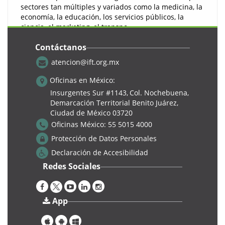
sectores tan múltiples y variados como la medicina, la
economía, la educación, los servicios públicos, la
ciencia, el marketing, el transpo ...
Leer más...
Contáctanos
atencion@ift.org.mx
Digital
Oficinas en México:
Insurgentes Sur #1143,
Col. Nochebuena,
Demarcación Territorial Benito Juárez,
Ciudad de México 03720
Oficinas México:
55 5015 4000
Protección de Datos Personales
Declaración de Accesibilidad
Redes Sociales
Sexto Foro. IA para MIPyMEs
App
Retos, oportunidades y acciones para la transformación digital
en México