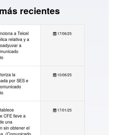
más recientes
anciona a Telcel
17/06/25
ica relativa y a
oadyuvar a
omunicado
io
toriza la
10/06/25
icada por SES e
(Comunicado
io
stablece
17/01/25
e CFE lleve a
 de una
án sin obtener el
esa. (Comunicado