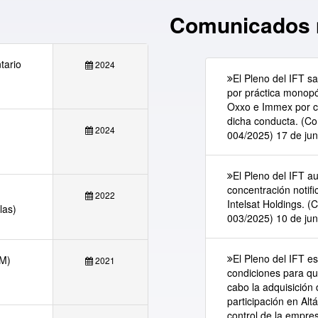
Comunicados 
tario
2024
El Pleno del IFT s
por práctica monopól
Oxxo e Immex por c
dicha conducta. (C
2024
004/2025) 17 de jun
El Pleno del IFT au
concentración notif
2022
Intelsat Holdings. 
las)
003/2025) 10 de jun
El Pleno del IFT e
FM)
2021
condiciones para qu
cabo la adquisición
participación en Alt
control de la empr