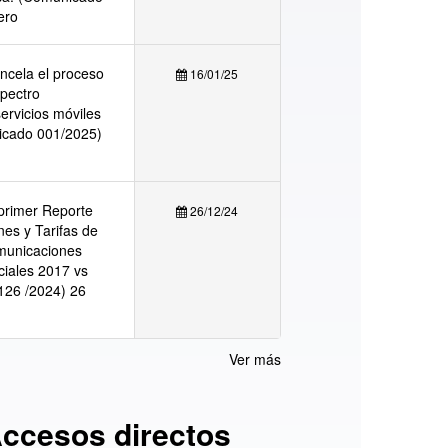
ero
ancela el proceso
16/01/25
spectro
servicios móviles
icado 001/2025)
 primer Reporte
26/12/24
nes y Tarifas de
omunicaciones
ciales 2017 vs
126 /2024) 26
Ver más
ccesos directos