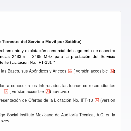
Terrestre del Servicio Móvil por Satélite)
vechamiento y explotación comercial del segmento de espectro
encias 2483.5 – 2495 MHz para la prestación del Servicio
lite (Licitación No. IFT-13).
”
e las Bases, sus Apéndices y Anexos
(
versión accesible
)
dan a conocer a los Interesados las fechas correspondientes
ón
(
versión accesible
)
03/09/2024
esentación de Ofertas de la Licitación No. IFT-13
(versión
igo Social Instituto Mexicano de Auditoría Técnica, A.C. en la
1/2025