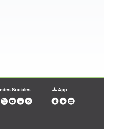
edes Sociales
App