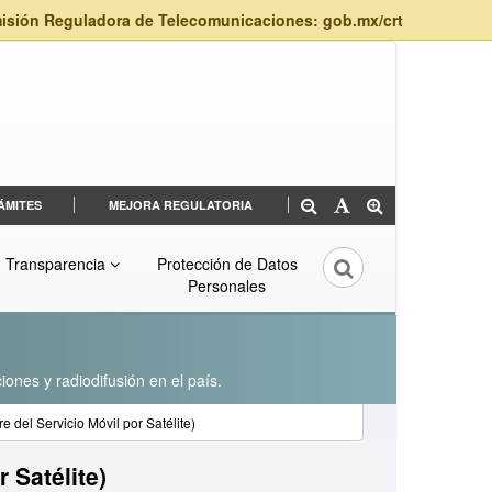
isión Reguladora de Telecomunicaciones: gob.mx/crt
ÁMITES
MEJORA REGULATORIA
Transparencia
Protección de Datos
Personales
iones y radiodifusión en el país.
e del Servicio Móvil por Satélite)
 Satélite)