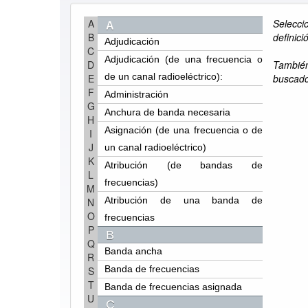
A
Selecci
A
A
B
definició
Adjudicación
C
Adjudicación (de una frecuencia o
D
También
de un canal radioeléctrico):
E
buscado
F
Administración
G
Anchura de banda necesaria
H
Asignación (de una frecuencia o de
I
J
un canal radioeléctrico)
K
Atribución (de bandas de
L
frecuencias)
M
Atribución de una banda de
N
O
frecuencias
P
B
Q
Banda ancha
R
Banda de frecuencias
S
T
Banda de frecuencias asignada
U
C