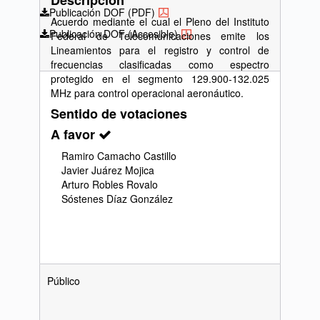
Descripción
Publicación DOF (PDF)
Acuerdo mediante el cual el Pleno del Instituto
Publicación DOF (Accesible)
Federal de Telecomunicaciones emite los
Lineamientos para el registro y control de
frecuencias clasificadas como espectro
protegido en el segmento 129.900-132.025
MHz para control operacional aeronáutico.
Sentido de votaciones
A favor
Ramiro Camacho Castillo
Javier Juárez Mojica
Arturo Robles Rovalo
Sóstenes Díaz González
Público