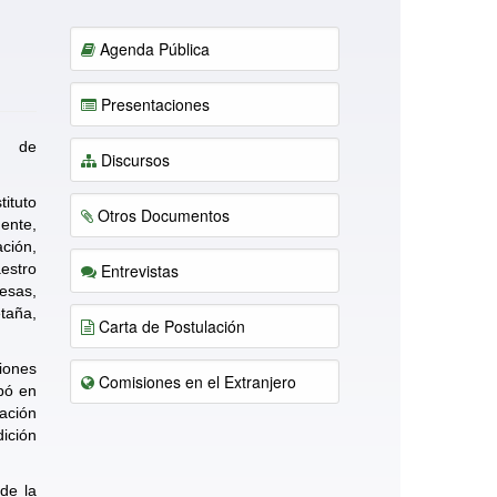
Agenda Pública
Presentaciones
l de
Discursos
ituto
Otros Documentos
ente,
ación,
aestro
Entrevistas
esas,
taña,
Carta de Postulación
iones
Comisiones en el Extranjero
ipó en
ación
dición
de la