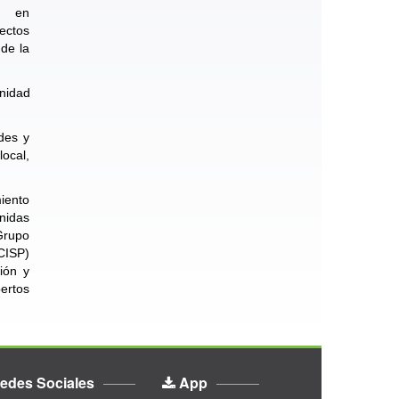
ta en
ectos
 de la
Unidad
edes y
ocal,
iento
Unidas
 Grupo
(CISP)
ión y
ertos
edes Sociales
App