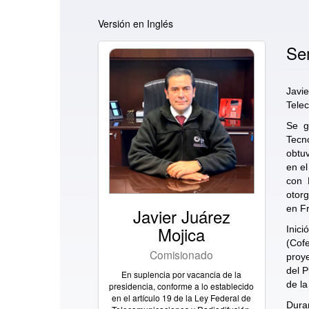
Versión en Inglés
Se
Jav
Tele
Se g
Tecn
obtuv
en el
con 
otor
en Fr
Javier Juárez
Mojica
Inic
(Cofe
Comisionado
proy
del P
En suplencia por vacancia de la
de la
presidencia, conforme a lo establecido
en el artículo 19 de la Ley Federal de
Dura