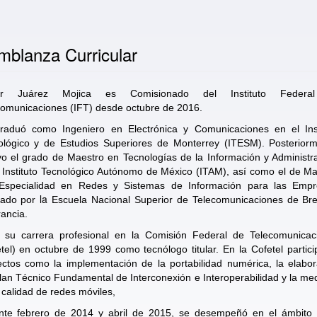
mblanza Curricular
ier Juárez Mojica es Comisionado del Instituto Federa
comunicaciones (IFT) desde octubre de 2016.
raduó como Ingeniero en Electrónica y Comunicaciones en el Inst
ológico y de Estudios Superiores de Monterrey (ITESM). Posteriorm
o el grado de Maestro en Tecnologías de la Información y Administr
 Instituto Tecnológico Autónomo de México (ITAM), así como el de M
Especialidad en Redes y Sistemas de Información para las Empr
la
gado por
Escuela Nacional Superior de Telecomunicaciones de Bre
ancia.
ió su carrera profesional en la Comisión Federal de Telecomunicac
tel) en octubre de 1999 como tecnólogo titular. En la Cofetel partic
ectos como la implementación de la portabilidad numérica, la elabor
lan Técnico Fundamental de Interconexión e Interoperabilidad y la me
 calidad de redes móviles,
nte febrero de 2014 y abril de 2015, se desempeñó en el ámbito 