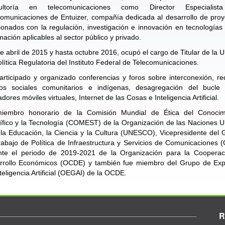
ultoría en telecomunicaciones como Director Especialis
comunicaciones de Entuizer, compañía dedicada al desarrollo de proy
ionados con la regulación, investigación e innovación en tecnologías
mación aplicables al sector público y privado.
 abril de 2015 y hasta octubre 2016, ocupó el cargo de Titular de la 
lítica Regulatoria del Instituto Federal de Telecomunicaciones.
rticipado y organizado conferencias y foros sobre interconexión, r
os sociales comunitarios e indígenas, desagregación del bucle l
dores móviles virtuales, Internet de las Cosas e Inteligencia Artificial.
iembro honorario de la Comisión Mundial de Ética del Conocim
ífico y la Tecnología (COMEST) de la Organización de las Naciones 
la Educación, la Ciencia y la Cultura (UNESCO), Vicepresidente del
abajo de Política de Infraestructura y Servicios de Comunicaciones 
nte el periodo de 2019-2021 de la Organización para la Cooperac
rrollo Económicos (OCDE) y también fue miembro del Grupo de Exp
teligencia Artificial (OEGAI) de la OCDE.
R