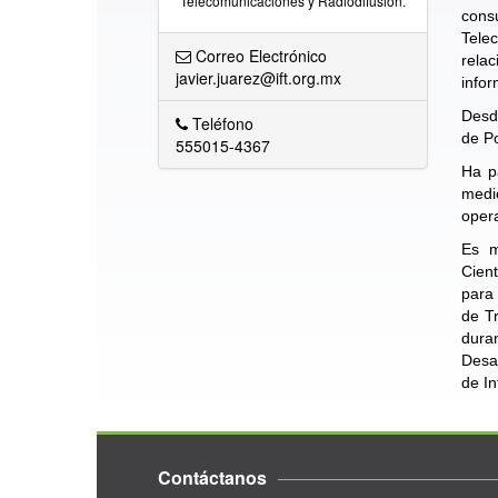
Telecomunicaciones y Radiodifusión.
cons
Tele
Correo Electrónico
relac
javier.juarez@ift.org.mx
infor
Desde
Teléfono
de Po
555015-4367
Ha pa
medi
opera
Es m
Cient
para 
de Tr
dura
Desa
de In
Contáctanos