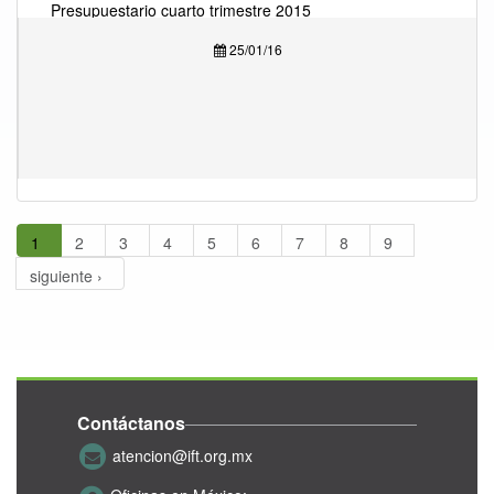
Presupuestario cuarto trimestre 2015
25/01/16
1
2
3
4
5
6
7
8
9
siguiente ›
Contáctanos
atencion@ift.org.mx