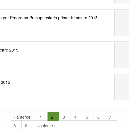
asto por Programa Presupuestario primer trimestre 2015
estre 2015
s 2015
‹ anterior
1
2
3
4
5
6
7
8
9
siguiente ›