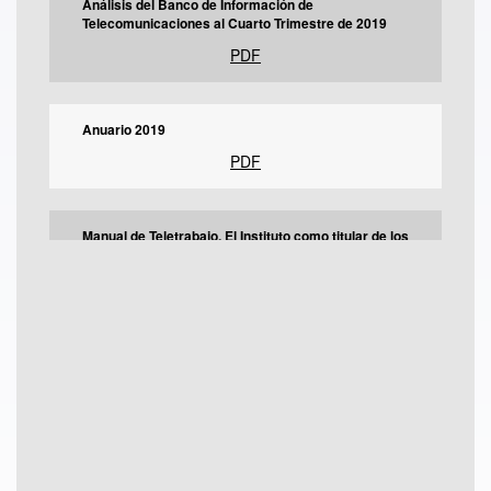
Análisis del Banco de Información de
Telecomunicaciones al Cuarto Trimestre de 2019
PDF
Anuario 2019
PDF
Manual de Teletrabajo. El Instituto como titular de los
derechos sobre los materiales objeto del presente,
pone a disposición de cualquier interesado la
información referente al esquema de Teletrabajo
implementado en el IFT
PDF
Manual de Gestión de Equipos Virtuales. El Instituto
como titular de los derechos sobre los materiales
objeto del presente, pone a disposición de cualquier
interesado la información referente al esquema de