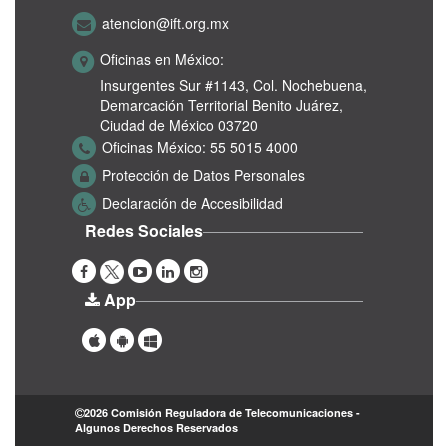
atencion@ift.org.mx
Evolución de los sectores de telecomunicaciones y
radiodifusión 2019
Oficinas en México:
PDF
Insurgentes Sur #1143,
Col. Nochebuena,
Demarcación Territorial Benito Juárez,
Ciudad de México 03720
6 años. Evolución de los sectores de las
Oficinas México:
55 5015 4000
telecomunicaciones y radiodifusión
Protección de Datos Personales
PDF
Declaración de Accesibilidad
Redes Sociales
‹ anterior
1
2
3
4
5
siguiente ›
App
2026 Comisión Reguladora de Telecomunicaciones -
Algunos Derechos Reservados