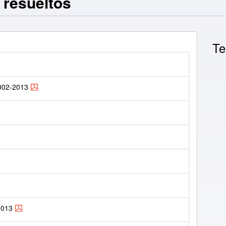
 resueltos
Te
0002-2013
2013