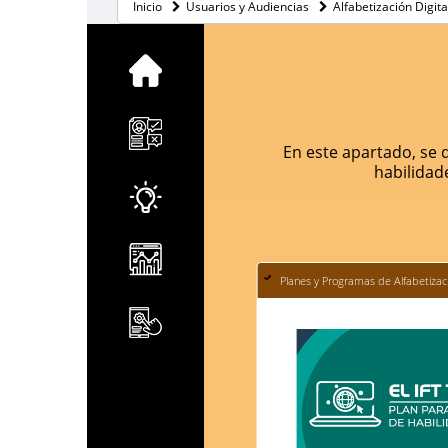
Inicio
Usuarios y Audiencias
Alfabetización Digita
En este apartado, se 
habilidade
Planes y Programas de Alfabetizaci