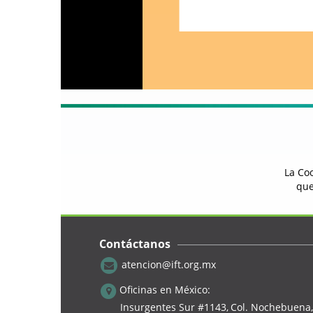
La Coo
que
Contáctanos
atencion@ift.org.mx
Oficinas en México:
Insurgentes Sur #1143,
Col. Nochebuena,