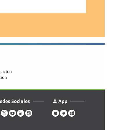
rmación
ción
edes Sociales
App