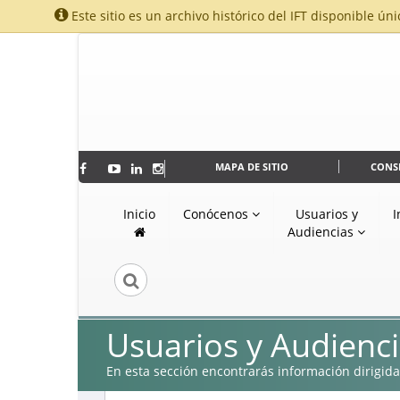
Este sitio es un archivo histórico del IFT disponible úni
MAPA DE SITIO
CONS
Inicio
Conócenos
Usuarios y
I
Audiencias
Usuarios y Audienc
En esta sección encontrarás información dirigida 