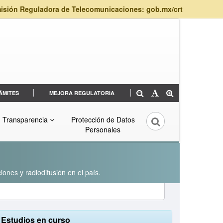
isión Reguladora de Telecomunicaciones: gob.mx/crt
ÁMITES
MEJORA REGULATORIA
Transparencia
Protección de Datos
Personales
iones y radiodifusión en el país.
Estudios en curso